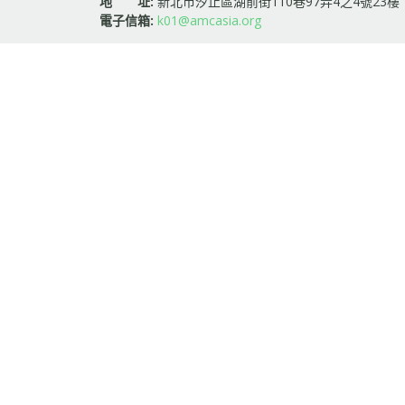
地 址:
新北市汐止區湖前街110巷97弄4之4號23樓
電子信箱:
k01@amcasia.org