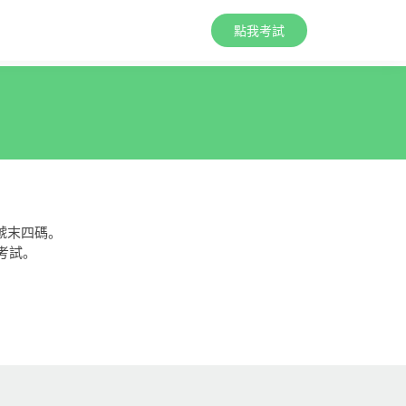
點我考試
號末四碼。
考試。